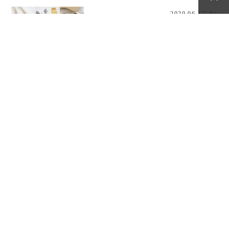
2020.06.17(水)
hacuのお祝いギフトセットシリー
ズがリニューアル！
2020.04.24(金)
癒されるひとときを贈る・・母の日
限定ギフトBOX②
2020.04.22(水)
癒されるひとときを贈る・・hacu
の母の日限定ギフトBOX
2020.01.30(木)